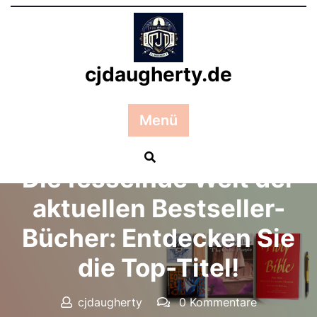
Zum
Inhalt
springen
cjdaugherty.de
Menü
Posted On 08 November 2024
Die fesselnde Welt der
aktuellen Bestseller-
Bücher: Entdecken Sie
die Top-Titel!
cjdaugherty
0 Kommentare