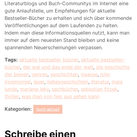
Literaturblogs und Buch-Communitys im Internet eine
gute Anlaufstelle, um Empfehlungen für aktuelle
Bestseller-Bücher zu erhalten und sich über kommende
Veröffentlichungen auf dem Laufenden zu halten.
Indem man diese Informationsquellen nutzt, kann man
immer auf dem neuesten Stand bleiben und keine
spannenden Neuerscheinungen verpassen.
Tags:
aktuelle bestseller bücher
,
aktuelle bestseller-
bücher
,
der wal und das ende der welt
,
die geschichte
der bienen
,
genres
,
geschichten
,
insasse
,
john
ironmonger
,
leser
,
liebesgeschichten
,
literatur
,
maja
lunde
,
mariana leky
,
sachbücher
,
sebastian fitzek
,
thriller
,
was man von hier aus sehen kann
Kategorien:
buch aktuell
Schreibe einen