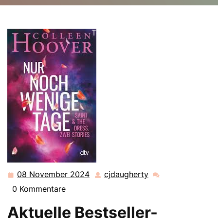
cjdaugherty.de
>>
buch aktuell
>> Die fesselnde Welt
der aktuellen Bestseller-Bücher: Entdecken Sie die
Top-Titel!
08 November 2024
cjdaugherty
08
cjdaugherty
November
0 Kommentare
2024
Aktuelle Bestseller-