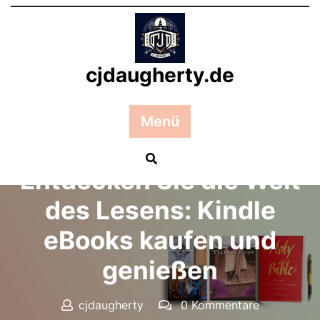
Zum
Inhalt
springen
cjdaugherty.de
Menü
Posted On 07 April 2025
Entdecken Sie die Welt
des Lesens: Kindle
eBooks kaufen und
genießen
cjdaugherty
0 Kommentare