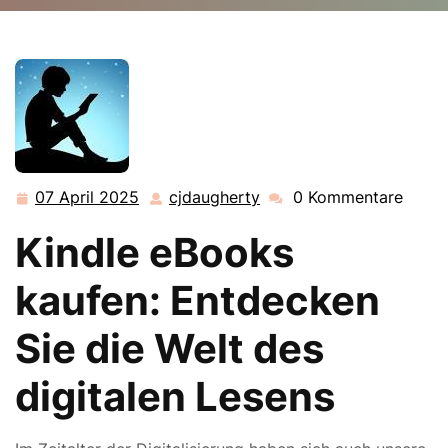
cjdaugherty.de
>>
amazon
,
kindle
>> Entdecken Sie
die Welt des Lesens: Kindle eBooks kaufen und
genießen
07 April 2025
cjdaugherty
0 Kommentare
07
cjdaugherty
April
Kindle eBooks
2025
kaufen: Entdecken
Sie die Welt des
digitalen Lesens