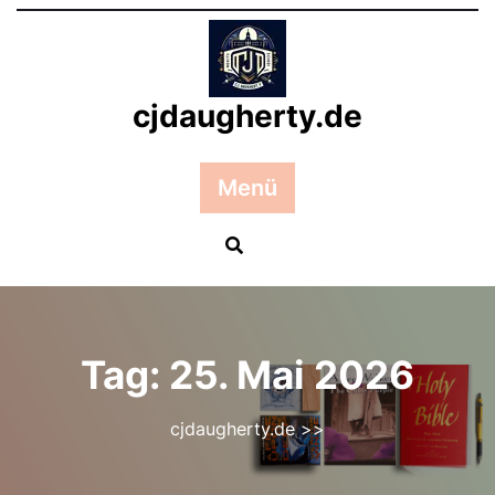
Zum
Inhalt
springen
cjdaugherty.de
Menü
Tag:
25. Mai 2026
cjdaugherty.de
>>