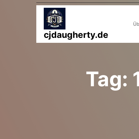
Zum
Inhalt
springen
Üb
cjdaugherty.de
Tag: