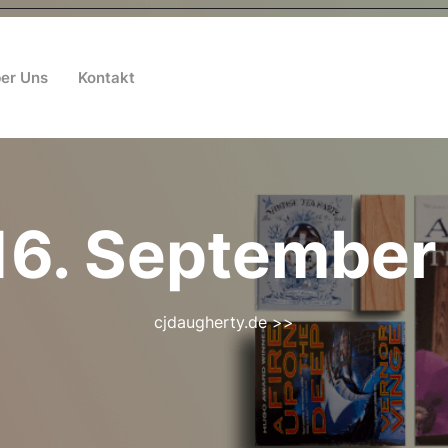
er Uns
Kontakt
16. September
cjdaugherty.de
>>