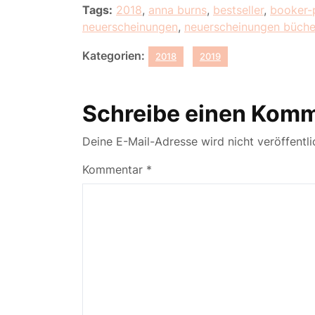
Tags:
2018
,
anna burns
,
bestseller
,
booker-
neuerscheinungen
,
neuerscheinungen büche
Kategorien:
2018
2019
Schreibe einen Kom
Deine E-Mail-Adresse wird nicht veröffentli
Kommentar
*