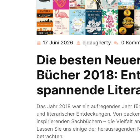
17 Juni 2026
cjdaugherty
0 Komm
17
cjdaugherty
Juni
Die besten Neue
2026
Bücher 2018: En
spannende Litera
Das Jahr 2018 war ein aufregendes Jahr für
und literarischer Entdeckungen. Von packen
inspirierenden Sachbüchern – die Vielfalt 
Lassen Sie uns einige der herausragenden
betrachten: