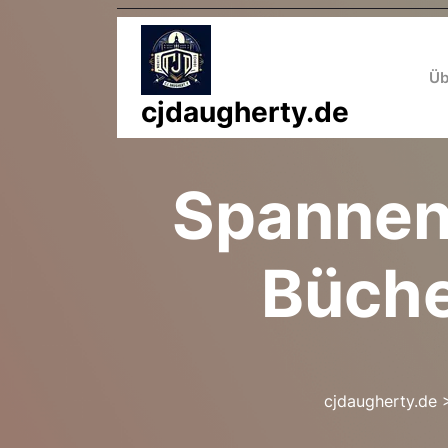
Zum
Inhalt
springen
Üb
cjdaugherty.de
Spannen
Büche
cjdaugherty.de