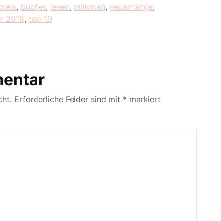
preis
,
bücher
,
lesen
,
milkman
,
neuanfänge
,
r 2018
,
top 10
mentar
cht.
Erforderliche Felder sind mit
*
markiert