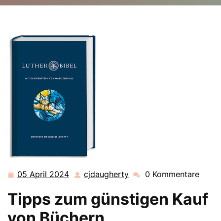
cjdaugherty.de
>>
Uncategorized
>> Tipps und Tricks
zum günstigen Bücherkauf: Clever sparen beim
Bucherwerb
05 April 2024
cjdaugherty
0 Kommentare
05
cjdaugherty
April
Tipps zum günstigen Kauf
2024
von Büchern