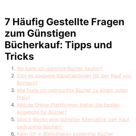
7 Häufig Gestellte Fragen
zum Günstigen
Bücherkauf: Tipps und
Tricks
Wo kann ich günstige Bücher kaufen?
Gibt es spezielle Rabattaktionen für den Kauf von
Büchern?
Wie finde ich gebrauchte Bücher zu einem guten
Preis?
Welche Online-Plattformen bieten die besten
Angebote für Bücher?
Sind E-Books eine günstige Alternative zum Kauf
gedruckter Bücher?
Kann ich in Bibliotheken kostenfrei Bücher