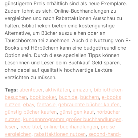
günstigeren Preis erhältlich sind als neue Exemplare.
Zudem lohnt es sich, Online-Buchhandlungen zu
vergleichen und nach Rabattaktionen Ausschau zu
halten. Bibliotheken bieten eine kostengünstige
Alternative, um Bücher auszuleihen oder an
Tauschbörsen teilzunehmen. Auch die Nutzung von E-
Books und Hörbüchern kann eine budgetfreundliche
Option sein. Durch diese speziellen Tipps können
Leserinnen und Leser beim Buchkauf Geld sparen,
ohne dabei auf qualitativ hochwertige Lektüre
verzichten zu müssen.
Tags:
abenteuer
,
aktivitäten
,
amazon
,
bibliotheken
besuchen
,
booklooker
,
buch.de
,
büchern
,
e-books
nutzen
,
ebay
,
fantasie
,
gebrauchte bücher kaufen
,
günstig bücher kaufen
,
günstigen kauf
,
hörbücher
nutzen
,
kundenprogramm großer buchhandlungen
,
lesen
,
neue titel
,
online-buchhandlungen
,
preise
vergleichen
,
rabattaktionen nutzen
,
second-hand-