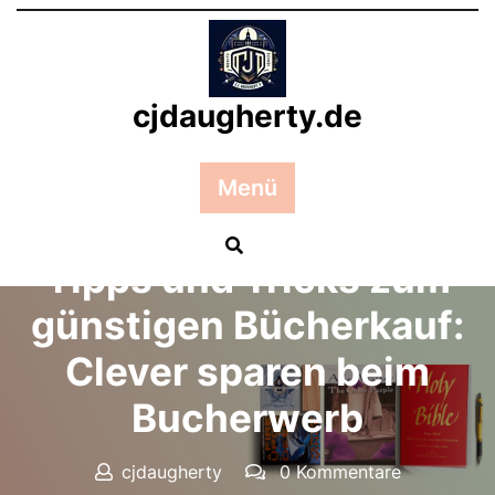
Zum
Inhalt
springen
cjdaugherty.de
Menü
Posted On 05 April 2024
Tipps und Tricks zum
günstigen Bücherkauf:
Clever sparen beim
Bucherwerb
cjdaugherty
0 Kommentare