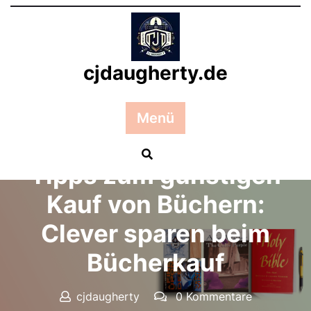
Zum
Inhalt
springen
cjdaugherty.de
Menü
Posted On 21 April 2024
Tipps zum günstigen
Kauf von Büchern:
Clever sparen beim
Bücherkauf
cjdaugherty
0 Kommentare