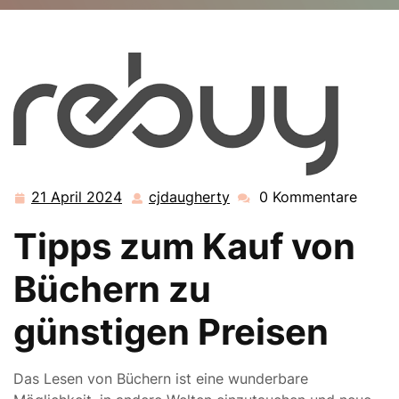
cjdaugherty.de
>>
Uncategorized
>> Tipps zum
günstigen Kauf von Büchern: Clever sparen beim
Bücherkauf
21 April 2024
cjdaugherty
0 Kommentare
21
cjdaugherty
April
Tipps zum Kauf von
2024
Büchern zu
günstigen Preisen
Das Lesen von Büchern ist eine wunderbare