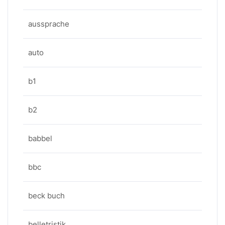
aussprache
auto
b1
b2
babbel
bbc
beck buch
belletristik