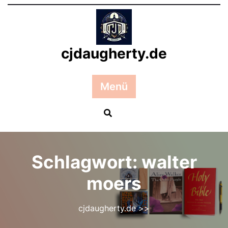
Zum
Inhalt
springen
cjdaugherty.de
Menü
Schlagwort:
walter
moers
cjdaugherty.de
>>