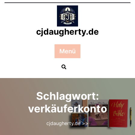
Zum
Inhalt
springen
cjdaugherty.de
Menü
Schlagwort:
verkäuferkonto
cjdaugherty.de
>>