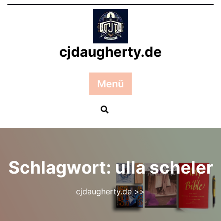
Zum
Inhalt
springen
cjdaugherty.de
Menü
Schlagwort:
ulla scheler
cjdaugherty.de
>>