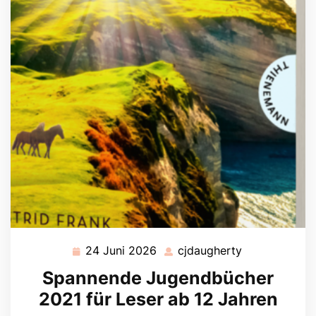
24 Juni 2026
cjdaugherty
24
cjdaugherty
Juni
Spannende Jugendbücher
2026
2021 für Leser ab 12 Jahren