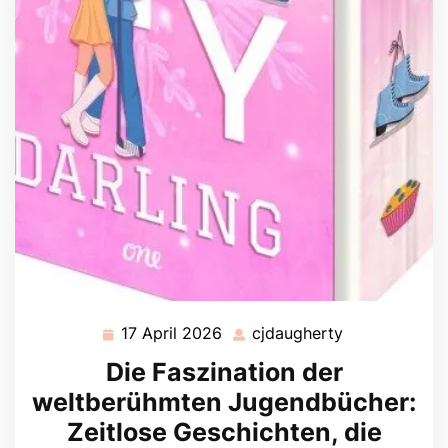
17 April 2026
cjdaugherty
17
cjdaugherty
April
Die Faszination der
2026
weltberühmten Jugendbücher:
Zeitlose Geschichten, die