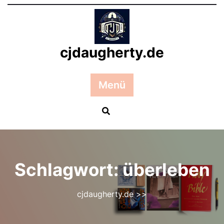
Zum
Inhalt
springen
cjdaugherty.de
Menü
Schlagwort:
überleben
cjdaugherty.de
>>