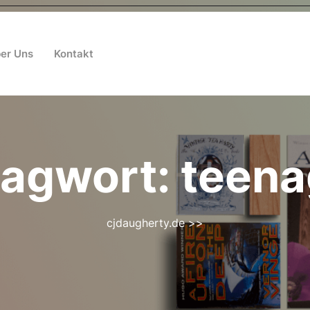
er Uns
Kontakt
lagwort:
teena
cjdaugherty.de
>>