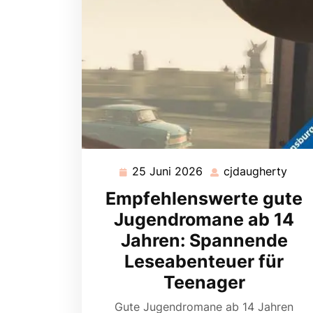
25 Juni 2026
cjdaugherty
25
cjda
Juni
Empfehlenswerte gute
2026
Jugendromane ab 14
Jahren: Spannende
Leseabenteuer für
Teenager
Gute Jugendromane ab 14 Jahren