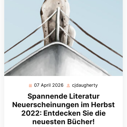
07 April 2026
cjdaugherty
07
cjdaugherty
April
Spannende Literatur
2026
Neuerscheinungen im Herbst
2022: Entdecken Sie die
neuesten Bücher!