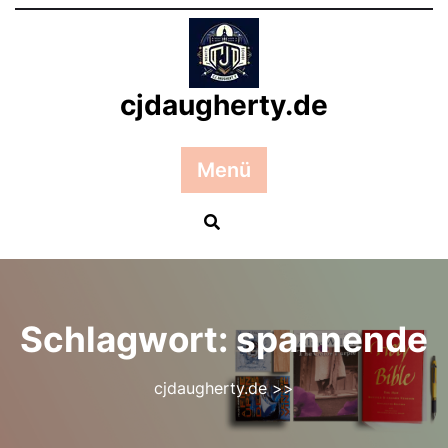
Zum
Inhalt
springen
cjdaugherty.de
Menü
Schlagwort:
spannende
cjdaugherty.de
>>