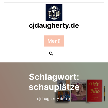
Zum
Inhalt
springen
cjdaugherty.de
Menü
Schlagwort:
schauplätze
cjdaugherty.de
>>