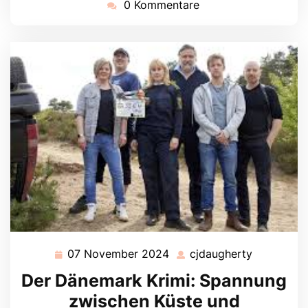
0 Kommentare
07 November 2024
cjdaugherty
07
cjdaugher
November
Der Dänemark Krimi: Spannung
2024
zwischen Küste und