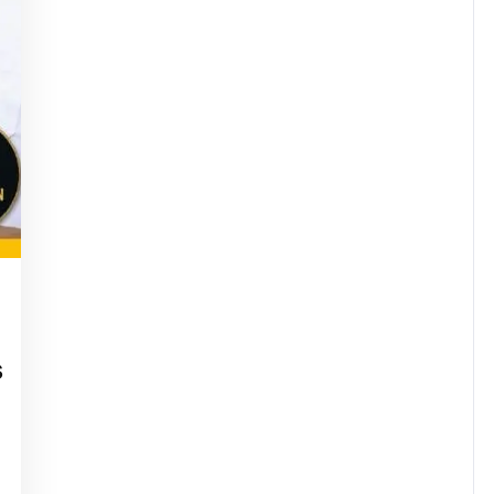
ugherty
s