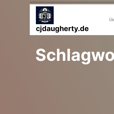
Zum
Inhalt
springen
Üb
cjdaugherty.de
Schlagwo