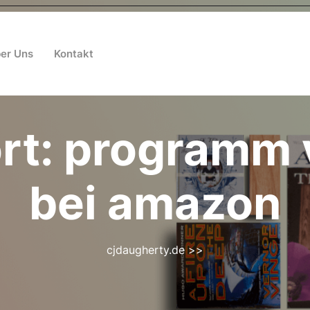
er Uns
Kontakt
rt:
programm 
bei amazon
cjdaugherty.de
>>