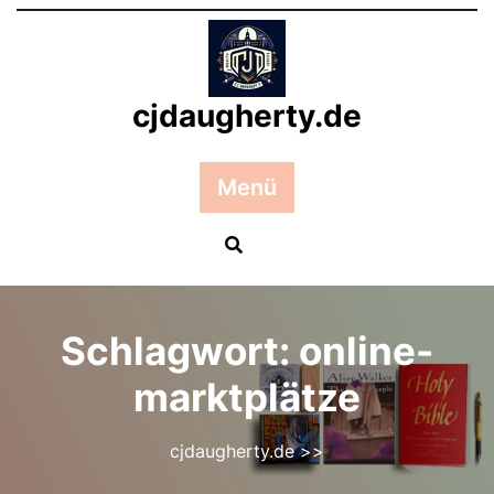
Zum
Inhalt
springen
cjdaugherty.de
Menü
Schlagwort:
online-
marktplätze
cjdaugherty.de
>>