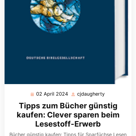
02 April 2024
cjdaugherty
02
cjdaugherty
April
Tipps zum Bücher günstig
2024
kaufen: Clever sparen beim
Lesestoff-Erwerb
Bücher günstig kaufen: Tipps für Sparfüchse Lesen