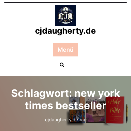
Zum
Inhalt
springen
cjdaugherty.de
Menü
Schlagwort:
new york
times bestseller
cjdaugherty.de
>>