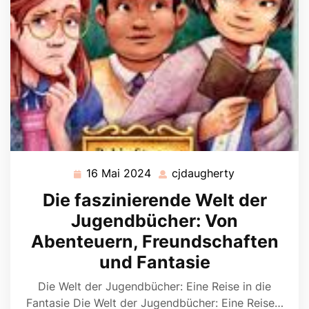
16 Mai 2024
cjdaugherty
16
cjdaugherty
Mai
Die faszinierende Welt der
2024
Jugendbücher: Von
Abenteuern, Freundschaften
und Fantasie
Die Welt der Jugendbücher: Eine Reise in die
Fantasie Die Welt der Jugendbücher: Eine Reise…