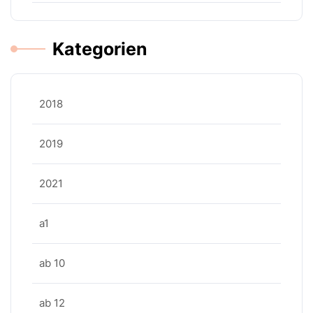
Kategorien
2018
2019
2021
a1
ab 10
ab 12