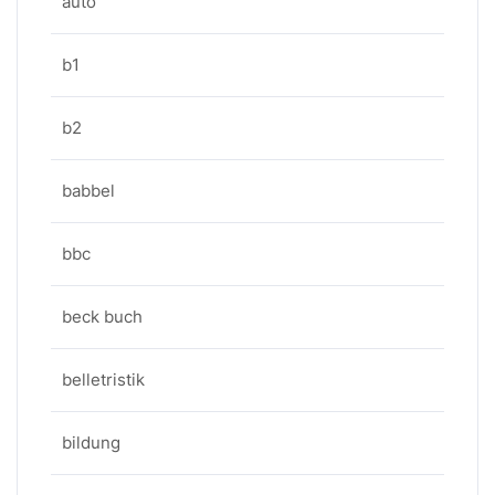
auto
b1
b2
babbel
bbc
beck buch
belletristik
bildung