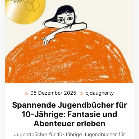
05 Dezember 2025
cjdaugherty
05
cjdaugher
Dezember
Spannende Jugendbücher für
2025
10-Jährige: Fantasie und
Abenteuer erleben
Jugendbücher für 10-Jährige Jugendbücher für