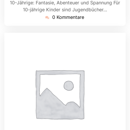
10-Jährige: Fantasie, Abenteuer und Spannung Für
10-jährige Kinder sind Jugendbücher…
0 Kommentare