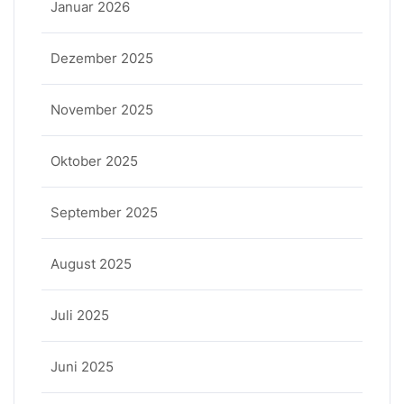
Januar 2026
Dezember 2025
November 2025
Oktober 2025
September 2025
August 2025
Juli 2025
Juni 2025