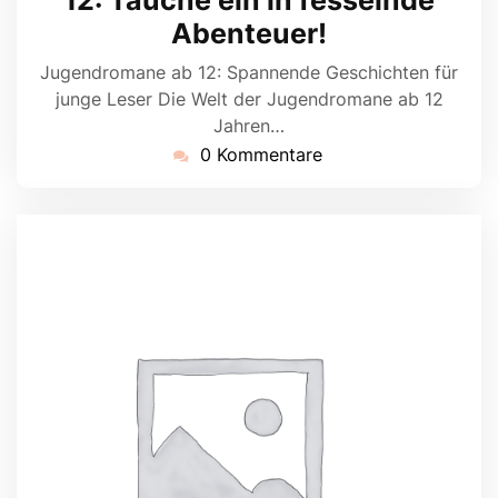
Abenteuer!
Jugendromane ab 12: Spannende Geschichten für
junge Leser Die Welt der Jugendromane ab 12
Jahren…
0 Kommentare