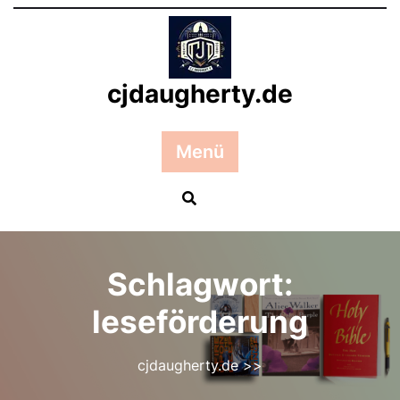
Zum
Inhalt
springen
cjdaugherty.de
Menü
Schlagwort:
leseförderung
cjdaugherty.de
>>