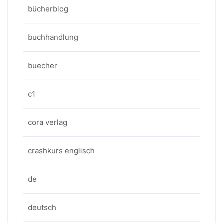
bücherblog
buchhandlung
buecher
c1
cora verlag
crashkurs englisch
de
deutsch