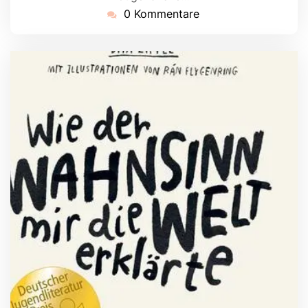
0 Kommentare