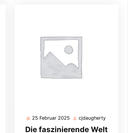
25 Februar 2025
cjdaugherty
daugherty
25
cjdaugherty
Februar
Die faszinierende Welt
2025