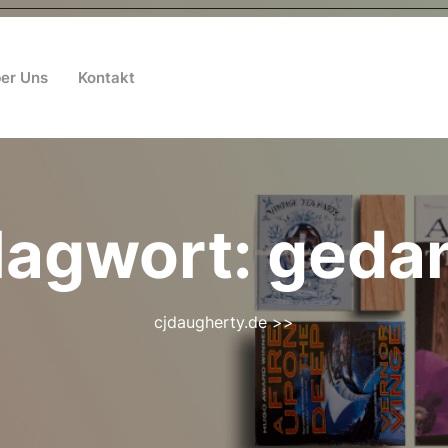
er Uns
Kontakt
lagwort:
geda
cjdaugherty.de
>>