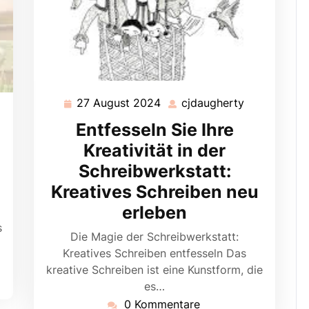
27 August 2024
cjdaugherty
27
cjdaugherty
augherty
August
Entfesseln Sie Ihre
2024
Kreativität in der
Schreibwerkstatt:
Kreatives Schreiben neu
erleben
s
Die Magie der Schreibwerkstatt:
Kreatives Schreiben entfesseln Das
kreative Schreiben ist eine Kunstform, die
es…
0 Kommentare