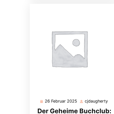
26 Februar 2025
cjdaugherty
26
cj
Februar
Der Geheime Buchclub:
2025