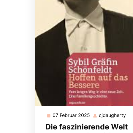
07 Februar 2025
cjdaugherty
07
cj
Februar
Die faszinierende Welt
2025