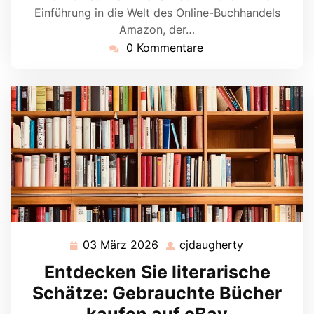
Einführung in die Welt des Online-Buchhandels
Amazon, der…
0 Kommentare
03 März 2026
cjdaugherty
03
cjdaugherty
März
Entdecken Sie literarische
2026
Schätze: Gebrauchte Bücher