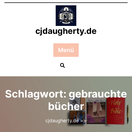
Zum
Inhalt
springen
cjdaugherty.de
Menü
Schlagwort:
gebrauchte
bücher
cjdaugherty.de
>>