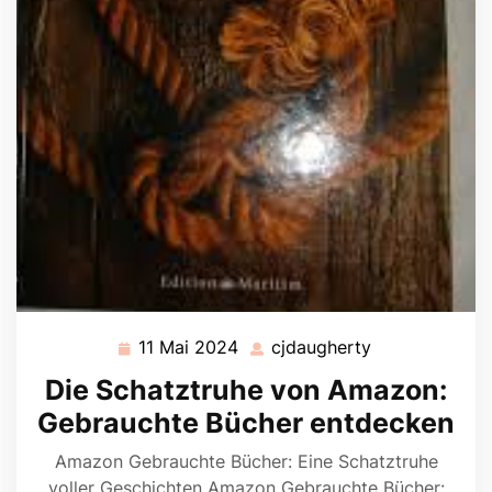
11 Mai 2024
cjdaugherty
11
cjdaugherty
Mai
Die Schatztruhe von Amazon:
2024
Gebrauchte Bücher entdecken
Amazon Gebrauchte Bücher: Eine Schatztruhe
voller Geschichten Amazon Gebrauchte Bücher: