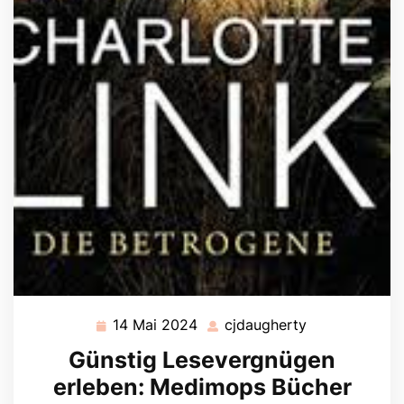
14 Mai 2024
cjdaugherty
14
cjdaugherty
Mai
Günstig Lesevergnügen
2024
erleben: Medimops Bücher