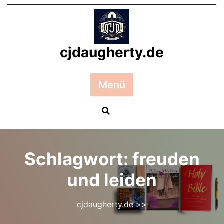
Zum
Inhalt
springen
cjdaugherty.de
Menü
Schlagwort:
freuden
und leiden
cjdaugherty.de
>>