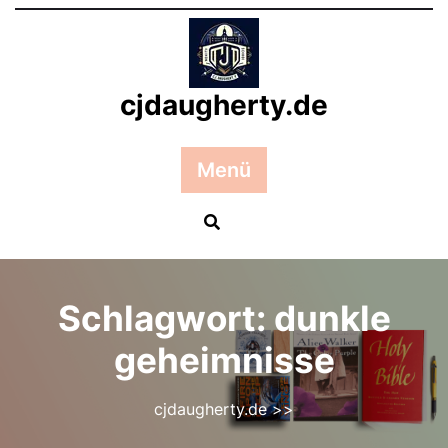
Zum
Inhalt
springen
cjdaugherty.de
Menü
Schlagwort:
dunkle
geheimnisse
cjdaugherty.de
>>