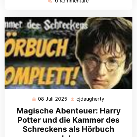
0 Kommentare
08 Juli 2025
cjdaugherty
08
cjdaugherty
Juli
Magische Abenteuer: Harry
2025
Potter und die Kammer des
Schreckens als Hörbuch