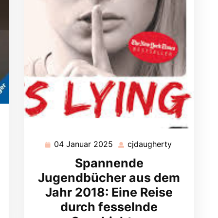
ugherty
04 Januar 2025
cjdaugherty
04
cjdaugherty
Januar
Spannende
2025
Jugendbücher aus dem
Jahr 2018: Eine Reise
durch fesselnde