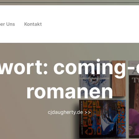
er Uns
Kontakt
wort:
coming-
romanen
cjdaugherty.de
>>