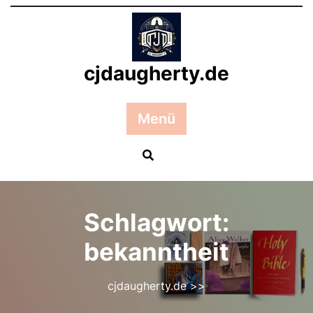
Zum
Inhalt
springen
cjdaugherty.de
Menü
Schlagwort:
bekanntheit
cjdaugherty.de
>>