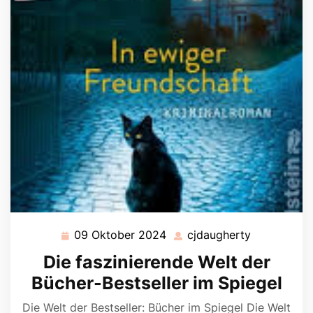
09 Oktober 2024
cjdaugherty
09
cjdaughert
Oktober
Die faszinierende Welt der
2024
Bücher-Bestseller im Spiegel
Die Welt der Bestseller: Bücher im Spiegel Die Welt