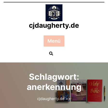
Zum
Inhalt
springen
cjdaugherty.de
Menü
Schlagwort:
anerkennung
cjdaugherty.de
>>