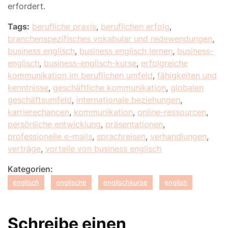
erfordert.
Tags:
berufliche praxis
,
beruflichen erfolg
,
branchenspezifisches vokabular und redewendungen
,
business englisch
,
business englisch lernen
,
business-
englisch
,
business-englisch-kurse
,
erfolgreiche
kommunikation im beruflichen umfeld
,
fähigkeiten und
kenntnisse
,
geschäftliche kommunikation
,
globalen
geschäftsumfeld
,
internationale beziehungen
,
karrierechancen
,
kommunikation
,
online-ressourcen
,
persönliche entwicklung
,
präsentationen
,
professionelle e-mails
,
sprachreisen
,
verhandlungen
,
verträge
,
vorteile von business englisch
Kategorien:
englisch
englische
englischkurse
english
Schreibe einen