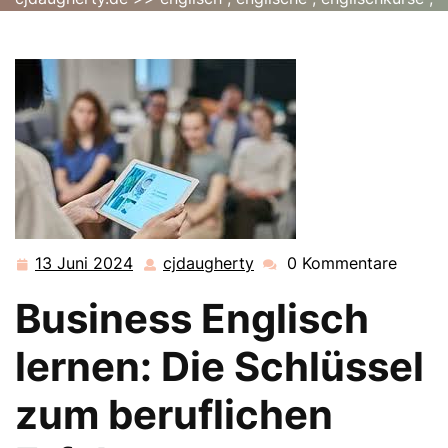
english
>> Effektiv Business Englisch lernen für
beruflichen Erfolg
13 Juni 2024
cjdaugherty
0 Kommentare
13
cjdaugherty
Juni
Business Englisch
2024
lernen: Die Schlüssel
zum beruflichen