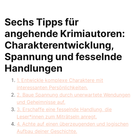
Sechs Tipps für
angehende Krimiautoren:
Charakterentwicklung,
Spannung und fesselnde
Handlungen
1. Entwickle komplexe Charaktere mit
interessanten Persönlichkeiten.
2. Baue Spannung durch unerwartete Wendungen
und Geheimnisse auf.
3. Erschaffe eine fesselnde Handlung, die
Leser*innen zum Miträtseln anregt.
4. Achte auf einen überzeugenden und logischen
Aufbau deiner Geschichte.