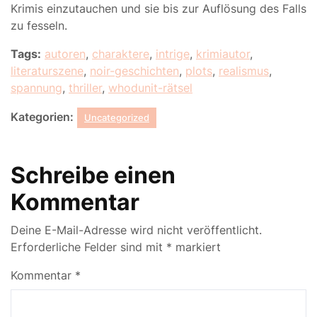
Krimis einzutauchen und sie bis zur Auflösung des Falls
zu fesseln.
Tags:
autoren
,
charaktere
,
intrige
,
krimiautor
,
literaturszene
,
noir-geschichten
,
plots
,
realismus
,
spannung
,
thriller
,
whodunit-rätsel
Kategorien:
Uncategorized
Schreibe einen
Kommentar
Deine E-Mail-Adresse wird nicht veröffentlicht.
Erforderliche Felder sind mit
*
markiert
Kommentar
*