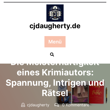
Zum
Inhalt
springen
cjdaugherty.de
Menü
Posted On 08 Juli 2024
Die Meisterhaftigkeit
eines Krimiautors:
Spannung, Intrigen und
Rätsel
cjdaugherty
0 Kommentare