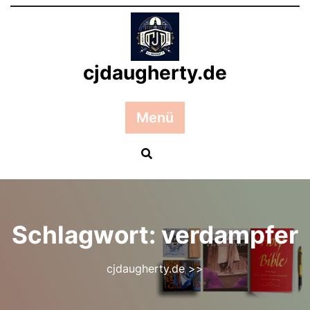
Zum
Inhalt
springen
cjdaugherty.de
Menü
Schlagwort:
verdampfer
cjdaugherty.de
>>